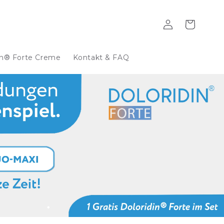
Einloggen
Warenkorb
L
a
in® Forte Creme
Kontakt & FAQ
n
d
/
R
e
g
i
o
n