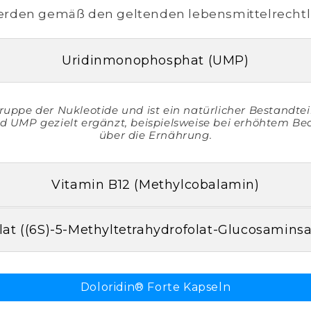
erden gemäß den geltenden lebensmittelrecht
Uridinmonophosphat (UMP)
ppe der Nukleotide und ist ein natürlicher Bestandtei
 UMP gezielt ergänzt, beispielsweise bei erhöhtem Bed
über die Ernährung.
Vitamin B12 (Methylcobalamin)
lat ((6S)-5-Methyltetrahydrofolat-Glucosaminsa
Doloridin® Forte Kapseln