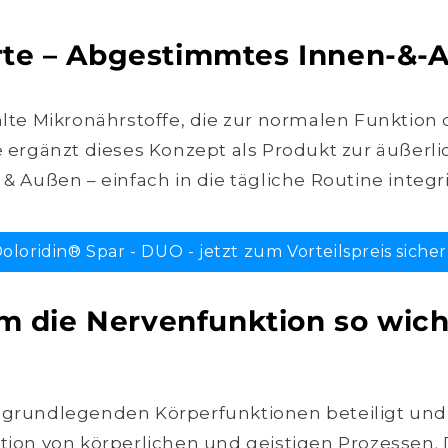
rte – Abgestimmtes Innen-&
hlte Mikronährstoffe, die zur normalen Funktion
 ergänzt dieses Konzept als Produkt zur äußer
& Außen – einfach in die tägliche Routine integr
oloridin® Spar - DUO - jetzt zum Vorteilspreis siche
grundlegenden Körperfunktionen beteiligt und sp
ation von körperlichen und geistigen Prozessen.