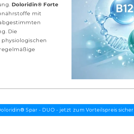
lung.
Doloridin® Forte
onährstoffe mit
r abgestimmten
g. Die
 physiologischen
e regelmäßige
oloridin® Spar - DUO - jetzt zum Vorteilspreis siche