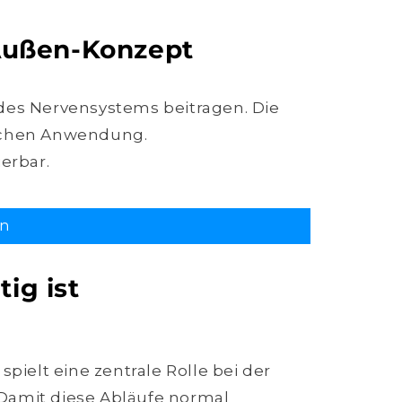
-Außen-Konzept
 des Nervensystems beitragen. Die
lichen Anwendung.
ierbar.
rn
ielt eine zentrale Rolle bei der
 Damit diese Abläufe normal