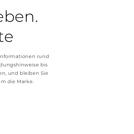
eben.
te
 Informationen rund
ndungshinweise bis
en, und bleiben Sie
m die Marke.